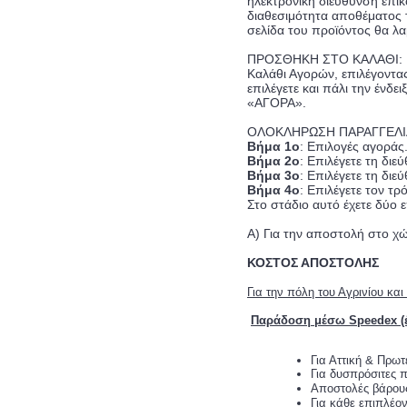
ηλεκτρονική διεύθυνση επικ
διαθεσιμότητα αποθέματος 
σελίδα του προϊόντος θα λα
ΠΡΟΣΘΗΚΗ ΣΤΟ ΚΑΛΑΘΙ: Επι
Καλάθι Αγορών, επιλέγοντα
επιλέγετε και πάλι την έν
«ΑΓΟΡΑ».
ΟΛΟΚΛΗΡΩΣΗ ΠΑΡΑΓΓΕΛΙΑΣ 
Βήμα 1ο
: Επιλογές αγοράς
Βήμα 2ο
: Επιλέγετε τη δι
Βήμα 3ο
: Επιλέγετε τη δι
Βήμα 4ο
: Επιλέγετε τον τ
Στο στάδιο αυτό έχετε δύο 
Α) Για την αποστολή στο χώ
ΚΟΣΤΟΣ ΑΠΟΣΤΟΛΗΣ
Για την πόλη του Αγρινίου κα
Παράδοση μέσω Speedex (έ
Για Αττική & Πρωτ
Για δυσπρόσιτες π
Αποστολές βάρου
Για κάθε επιπλέο