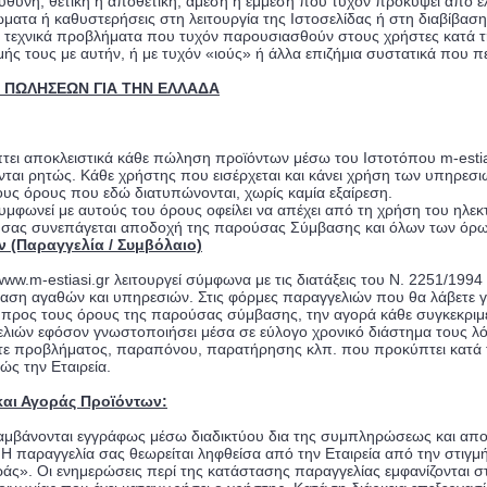
 ευθύνη, θετική ή αποθετική, άμεση ή έμμεση που τυχόν προκύψει από 
ώματα ή καθυστερήσεις στη λειτουργία της Ιστοσελίδας ή στη διαβίβασ
ια τεχνικά προβλήματα που τυχόν παρουσιασθούν στους χρήστες κατά τη
ς τους με αυτήν, ή με τυχόν «ιούς» ή άλλα επιζήμια συστατικά που π
Σ ΠΩΛΗΣΕΩΝ ΓΙΑ ΤΗΝ ΕΛΛΑΔΑ
ι αποκλειστικά κάθε πώληση προϊόντων μέσω του Ιστοτόπου m-estiasi
ται ρητώς. Κάθε χρήστης που εισέρχεται και κάνει χρήση των υπηρεσιώ
ους όρους που εδώ διατυπώνονται, χωρίς καμία εξαίρεση.
υμφωνεί με αυτούς του όρους οφείλει να απέχει από τη χρήση του ηλεκ
 σας συνεπάγεται αποδοχή της παρούσας Σύμβασης και όλων των όρω
 (Παραγγελία / Συμβόλαιο)
ww.m-estiasi.gr λειτουργεί σύμφωνα με τις διατάξεις του Ν. 2251/19
ση αγαθών και υπηρεσιών. Στις φόρμες παραγγελιών που θα λάβετε για 
ρος τους όρους της παρούσας σύμβασης, την αγορά κάθε συγκεκριμένου
λιών εφόσον γνωστοποιήσει μέσα σε εύλογο χρονικό διάστημα τους λόγ
 προβλήματος, παραπόνου, παρατήρησης κλπ. που προκύπτει κατά τη
ώς την Εταιρεία.
και Αγοράς Προϊόντων:
λαμβάνονται εγγράφως μέσω διαδικτύου δια της συμπληρώσεως και απ
 H παραγγελία σας θεωρείται ληφθείσα από την Εταιρεία από την στιγ
ράς». Οι ενημερώσεις περί της κατάστασης παραγγελίας εμφανίζονται σ