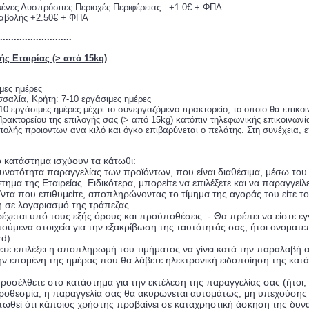
νες Δυσπρόσιτες Περιοχές Περιφέρειας : +1.0€ + ΦΠΑ
ταβολής +2.50€ + ΦΠΑ
..........................
ς Εταιρίας (> από 15kg)
ιμες ημέρες
σαλία, Κρήτη: 7-10 εργάσιμες ημέρες
0 εργάσιμες ημέρες μέχρι το συνεργαζόμενο πρακτορείο, το οποίο θα επικο
ακτορείου της επιλογής σας (> από 15kg) κατόπιν τηλεφωνικής επικοινωνί
ολής προιοντων ανα κιλό και όγκο επιβαρύνεται ο πελάτης. Στη συνέχεια, ε
ο κατάστημα ισχύουν τα κάτωθι:
 δυνατότητα παραγγελίας των προϊόντων, που είναι διαθέσιμα, μέσω τ
ημα της Εταιρείας. Ειδικότερα, μπορείτε να επιλέξετε και να παραγγείλ
ντα που επιθυμείτε, αποπληρώνοντας το τίμημα της αγοράς του είτε τ
η σε λογαριασμό της τράπεζας.
χεται υπό τους εξής όρους και προϋποθέσεις: - Θα πρέπει να είστε εγ
τούμενα στοιχεία για την εξακρίβωση της ταυτότητάς σας, ήτοι ονοματ
d).
ετε επιλέξει η αποπληρωμή του τιμήματος να γίνει κατά την παραλαβή α
την επομένη της ημέρας που θα λάβετε ηλεκτρονική ειδοποίηση της κατ
ροσέλθετε στο κατάστημα για την εκτέλεση της παραγγελίας σας (ήτοι
οθεσμία, η παραγγελία σας θα ακυρώνεται αυτομάτως, μη υπεχούσης τη
ωθεί ότι κάποιος χρήστης προβαίνει σε καταχρηστική άσκηση της δυνα