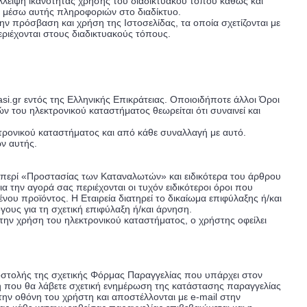
έλλειψη ικανότητας χρήσης του διαδικτυακού τόπου καθώς και
η μέσω αυτής πληροφοριών στο διαδίκτυο.
ν πρόσβαση και χρήση της Ιστοσελίδας, τα οποία σχετίζονται με
εριέχονται στους διαδικτυακούς τόπους.
.gr εντός της Ελληνικής Επικράτειας. Οποιοιδήποτε άλλοι Όροι
ν του ηλεκτρονικού καταστήματος θεωρείται ότι συναινεί και
τρονικού καταστήματος και από κάθε συναλλαγή με αυτό.
ν αυτής.
94 περί «Προστασίας των Καταναλωτών» και ειδικότερα του άρθρου
την αγορά σας περιέχονται οι τυχόν ειδικότεροι όροι που
 προϊόντος. Η Εταιρεία διατηρεί το δικαίωμα επιφύλαξης ή/και
ους για τη σχετική επιφύλαξη ή/και άρνηση.
ν χρήση του ηλεκτρονικού καταστήματος, ο χρήστης οφείλει
οστολής της σχετικής Φόρμας Παραγγελίας που υπάρχει στον
μή που θα λάβετε σχετική ενημέρωση της κατάστασης παραγγελίας
την οθόνη του χρήστη και αποστέλλονται με e-mail στην