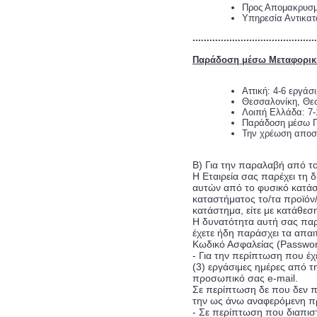
Προς Απομακρυσμέ
Υπηρεσία Αντικα
............................................
Παράδοση μέσω Μεταφορική
Αττική: 4-6 εργάσ
Θεσσαλονίκη, Θεσ
Λοιπή Ελλάδα: 7-1
Παράδοση μέσω Πρ
Την χρέωση αποστ
Β) Για την παραλαβή από τ
Η Εταιρεία σας παρέχει τη
αυτών από το φυσικό κατάστ
καταστήματος το/τα προϊόν/
κατάστημα, είτε με κατάθεσ
Η δυνατότητα αυτή σας παρέ
έχετε ήδη παράσχει τα απαι
Κωδικό Ασφαλείας (Passwor
- Για την περίπτωση που έχ
(3) εργάσιμες ημέρες από 
προσωπικό σας e-mail.
Σε περίπτωση δε που δεν π
την ως άνω αναφερόμενη πρ
- Σε περίπτωση που διαπιστ