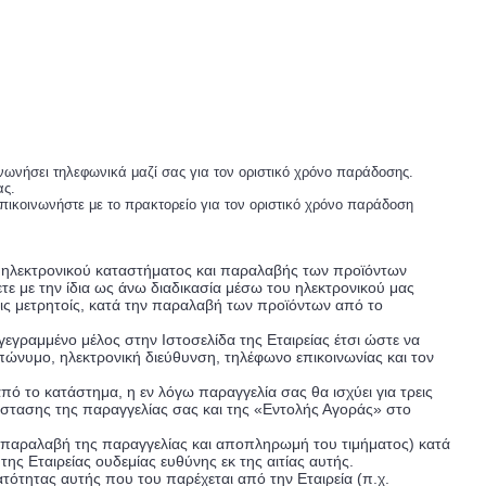
ινωνήσει τηλεφωνικά μαζί σας για τον οριστικό χρόνο παράδοσης.
ας.
πικοινωνήστε με το πρακτορείο για τον οριστικό χρόνο παράδοση
ου ηλεκτρονικού καταστήματος και παραλαβής των προϊόντων
ετε με την ίδια ως άνω διαδικασία μέσω του ηλεκτρονικού μας
οις μετρητοίς, κατά την παραλαβή των προϊόντων από το
γεγραμμένο μέλος στην Ιστοσελίδα της Εταιρείας έτσι ώστε να
επώνυμο, ηλεκτρονική διεύθυνση, τηλέφωνο επικοινωνίας και τον
πό το κατάστημα, η εν λόγω παραγγελία σας θα ισχύει για τρεις
άστασης της παραγγελίας σας και της «Εντολής Αγοράς» στο
, παραλαβή της παραγγελίας και αποπληρωμή του τιμήματος) κατά
ς Εταιρείας ουδεμίας ευθύνης εκ της αιτίας αυτής.
τότητας αυτής που του παρέχεται από την Εταιρεία (π.χ.