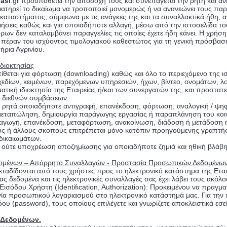
iasi
.gr προϋποθέτει την αποδοχή τους και συνεπάγεται την ρητή και α
 διατηρεί το δικαίωμα να τροποποιεί μονομερώς ή να ανανεώνει τους π
 καταστήματος, σύμφωνα με τις ανάγκες της και τα συναλλακτικά ήθη,
ιήσεις καθώς και για οποιαδήποτε αλλαγή, μέσω από την ιστοσελίδα τ
ή όρων δεν καταλαμβάνει παραγγελίες τις οποίες έχετε ήδη κάνει. Η χρ
 πέραν του ισχύοντος τιμολογιακού καθεστώτος για τη γενική πρόσβαση
ήρια Αγρινίου.
Ιδιοκτησίας
ίθεται για φόρτωση (downloading) καθώς και όλο το περιεχόμενο της 
εδίων, κειμένων, παρεχόμενων υπηρεσιών, ήχων, βίντεο, ονομάτων, λο
τική ιδιοκτησία της Εταιρείας ή/και των συνεργατών της, και προστατεύε
ν διεθνών συμβάσεων.
ι ρητά οποιαδήποτε αντιγραφή, επανέκδοση, φόρτωση, αναλογική / ψη
μεταπώληση, δημιουργία παράγωγης εργασίας ή παραπλάνηση του κοιν
αγωγή, επανέκδοση, μεταφόρτωση, ανακοίνωση, διάδοση ή μετάδοση 
ύς ή άλλους σκοπούς επιτρέπεται μόνο κατόπιν προηγούμενης γραπτής 
δικαιωμάτων.
νη ούτε υποχρέωση αποζημίωσης για οποιαδήποτε ζημιά και ηθική βλά
ομένων – Απόρρητο Συναλλαγών - Προστασία Προσωπικών Δεδομένω
ταδίδονται από τους χρήστες προς το ηλεκτρονικό κατάστημα της Εταιρε
ς δεδομένα και τις ηλεκτρονικές συναλλαγές σας έχει λάβει τους ακό
Εισόδου Χρήστη (Identifιcation, Authorization): Προκειμένου να πραγμ
ργία προσωπικού λογαριασμού στο ηλεκτρονικό κατάστημά μας. Για την
 (password), τους οποίους επιλέγετε και γνωρίζετε αποκλειστικά εσεί
Δεδομένων.