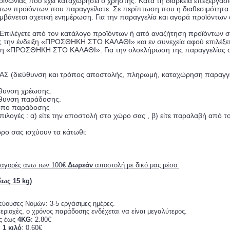
οινωνίας που έχει καταχωρήσει ο χρήστης. Κατά τη διάρκεια επεξεργασ
των προϊόντων που παραγγείλατε. Σε περίπτωση που η διαθεσιμότητα
μβάνεται σχετική ενημέρωση. Για την παραγγελία και αγορά προϊόντων 
λέγετε από τον κατάλογο προϊόντων ή από αναζήτηση προϊόντων συγ
ς την ένδειξη «ΠΡΟΣΘΗΚΗ ΣΤΟ ΚΑΛΑΘΙ» και εν συνεχεία αφού επιλέξετε
δειξη «ΠΡΟΣΘΗΚΗ ΣΤΟ ΚΑΛΑΘΙ». Για την ολοκλήρωση της παραγγελίας σα
(διεύθυνση και τρόπος αποστολής, πληρωμή, καταχώρηση παραγγε
.
εύθυνση χρέωσης.
εύθυνση παράδοσης.
ρόπο παράδοσης
επιλογές : α) είτε την αποστολή στο χώρο σας , β) είτε παραλαβή από τ
ρο σας ισχύουν τα κάτωθι:
ι αγορές ανω των 100€
Δωρεάν
αποστολή με δικό μας μέσο.
ως 15 kg)
εύουσες Νομών: 3-5 εργάσιμες ημέρες.
εριοχές, ο χρόνος παράδοσης ενδέχεται να είναι μεγαλύτερος.
ς έως
4KG
: 2.80€
ν
1 κιλό
: 0,60€