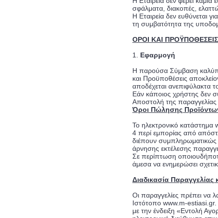
Η Εταιρεία δεν φέρει καμία
σφάλματα, διακοπές, ελαττ
Η Εταιρεία δεν ευθύνεται γ
τη συμβατότητα της υποδομή
ΟΡΟΙ ΚΑΙ ΠΡΟΫΠΟΘΕΣΕΙ
1.
Εφαρμογή
Η παρούσα Σύμβαση καλύπτε
και Προϋποθέσεις αποκλείον
αποδέχεται ανεπιφύλακτα τ
Εάν κάποιος χρήστης δεν σ
Αποστολή της παραγγελίας
Όροι Πώλησης Προϊόντων
Το ηλεκτρονικό κατάστημα w
4 περί εμπορίας από απόστα
διέπουν συμπληρωματικώς π
άρνησης εκτέλεσης παραγγε
Σε περίπτωση οποιουδήποτε
άμεσα να ενημερώσει σχετικ
Διαδικασία Παραγγελίας 
Οι παραγγελίες πρέπει να 
Iστότοπο www.m-estiasi.gr.
με την ένδειξη «Εντολή Αγο