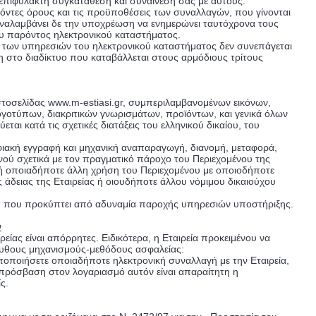
νεπιφύλακτη συγκατάθεση και συναίνεσή σας με αυτούς.
αρόντες όρους και τις προϋποθέσεις των συναλλαγών, που γίνονται
 αναλαμβάνει δε την υποχρέωση να ενημερώνει ταυτόχρονα τους
ου παρόντος ηλεκτρονικού καταστήματος.
ήση των υπηρεσιών του ηλεκτρονικού καταστήματος δεν συνεπάγεται
 στο διαδίκτυο που καταβάλλεται στους αρμόδιους τρίτους
ιστοσελίδας www.m-estiasi.gr, συμπεριλαμβανομένων εικόνων,
γοτύπων, διακριτικών γνωρισμάτων, προϊόντων, και γενικά όλων
ται κατά τις σχετικές διατάξεις του ελληνικού δικαίου, του
φιακή εγγραφή και μηχανική αναπαραγωγή, διανομή, μεταφορά,
ού σχετικά με τον πραγματικό πάροχο του Περιεχομένου της
ή οποιαδήποτε άλλη χρήση του Περιεχομένου με οποιοδήποτε
άδειας της Εταιρείας ή οιουδήποτε άλλου νόμιμου δικαιούχου
βη που προκύπτει από αδυναμία παροχής υπηρεσιών υποστήριξης.
ν
ίας είναι απόρρητες. Ειδικότερα, η Εταιρεία προκειμένου να
λουθους μηχανισμούς-μεθόδους ασφαλείας:
ατοποιήσετε οποιαδήποτε ηλεκτρονική συναλλαγή με την Εταιρεία,
 πρόσβαση στον λογαριασμό αυτόν είναι απαραίτητη η
ς.