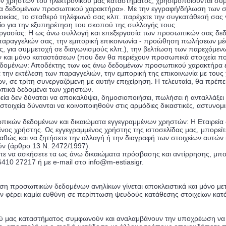
 χρηστών του ηλεκτρονικού μας καταστήματος, χρησιμοποιούνται σύμφ
α δεδομένων προσωπικού χαρακτήρα». Με την εγγραφή/δήλωση των στο
οικίας, το σταθερό τηλέφωνό σας κλπ. παρέχετε την συγκατάθεσή σας γ
ίο για την εξυπηρέτηση του σκοπού της συλλογής τους.
ργασίας: Η ως άνω συλλογή και επεξεργασία των προσωπικών σας δεδομ
 παραγγελιών σας, την εμπορική επικοινωνία - προώθηση πωλήσεων μέσ
ς, για συμμετοχή σε διαγωνισμούς κλπ.), την βελτίωση των παρεχόμε
ών και μόνο καταστάσεων (που δεν θα περιέχουν προσωπικά στοιχεία 
μένων: Αποδέκτης των ως άνω δεδομένων προσωπικού χαρακτήρα είναι 
την εκτέλεση των παραγγελιών, την εμπορική της επικοινωνία με τους
 σε τρίτη συνεργαζόμενη με αυτήν επιχείρηση. Η τελευταία, θα πρέπει
ωπικά δεδομένα των χρηστών.
ρεία δεν δύναται να αποκαλύψει, δημοσιοποιήσει, πωλήσει ή ανταλλάξ
στοιχεία δύνανται να κοινοποιηθούν στις αρμόδιες δικαστικές, αστυνομ
ικών δεδομένων και δικαιώματα εγγεγραμμένων χρηστών: Η Εταιρεία δι
νος χρήστης. Ως εγγεγραμμένος χρήστης της ιστοσελίδας μας, μπορεί
αθώς και να ζητήσετε την αλλαγή ή την διαγραφή των στοιχείων αυτών κ
ν (άρθρο 13 Ν. 2472/1997).
τε να ασκήσετε τα ως άνω δικαιώματα πρόσβασης και αντίρρησης, μπορε
6410 27217
ή με e-mail στο info@m-estiasigr.
εση προσωπικών δεδομένων ανηλίκων γίνεται αποκλειστικά και μόνο 
δεν φέρει καμία ευθύνη σε περίπτωση ψευδούς κατάθεσης στοιχείων κ
ού μας καταστήματος συμφωνούν και αναλαμβάνουν την υποχρέωση να μ