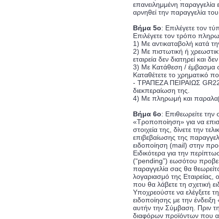
επανειλημμένη παραγγελία 
αρνηθεί την παραγγελία το
Βήμα 5ο
: Επιλέγετε τον τ
Επιλέγετε τον τρόπο πληρωμ
1) Με αντικαταβολή κατά 
2) Με πιστωτική ή χρεωστι
εταιρεία δεν διατηρεί και δ
3) Με Κατάθεση / έμβασμα σ
Καταθέτετε το χρηματικό π
- ΤΡΑΠΕΖΑ ΠΕΙΡΑΙΩΣ
GR22
διεκπεραίωση της.
4) Με πληρωμή και παραλα
Βήμα 6ο
: Επιθεωρείτε την
«Τροποποίηση» για να επιστ
στοιχεία της, δίνετε την τ
επιβεβαίωσης της παραγγελί
ειδοποίηση (mail) στην πρ
Ειδικότερα για την περίπτω
(“pending”) εωσότου προβεί
παραγγελία σας θα θεωρείτ
λογαριασμό της Εταιρείας, 
που θα λάβετε τη σχετική ε
Υποχρεούστε να ελέγξετε τ
ειδοποίησης με την ένδειξ
αυτήν την Σύμβαση. Πριν τ
διαφόρων προϊόντων που απο