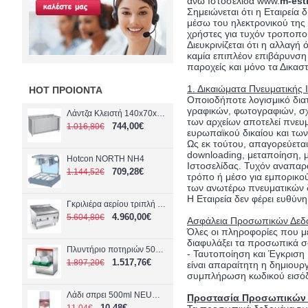
άνω Ιστοσελίδα www.
m-est
Σημειώνεται ότι η Εταιρεία
μέσω του ηλεκτρονικού της
χρήστες για τυχόν τροποπο
Διευκρινίζεται ότι η αλλαγ
καμία επιπλέον επιβάρυνση
παροχείς και μόνο τα Δικαστ
1. Δικαιώματα Πνευματικής 
HOT ΠΡΟΙΟΝΤΑ
Οποιοδήποτε λογισμικό διατ
γραφικών, φωτογραφιών, σχ
Λάντζα Κλειστή 140x70x85cm Με 2 Γούρνες 50x50x30 Η 40x40x25 BAMBASfrost LK2-140
των αρχείων αποτελεί πνευμα
744,00€
1.016,80€
ευρωπαϊκού δικαίου και τω
Ως εκ τούτου, απαγορεύετα
downloading, μεταποίηση, 
Hotcon NORTH NH4
Ιστοσελίδας. Τυχόν αναπαρ
709,28€
1.144,52€
τρόπο ή μέσο για εμπορικο
των ανωτέρω πνευματικών 
Η Εταιρεία δεν φέρει ευθύ
Γκριλιέρα αερίου τριπλή ARRIS GRILLVAPOR GV 1219
4.960,00€
5.604,80€
Ασφάλεια Προσωπικών Δεδ
Όλες οι πληροφορίες που με
διαφυλάξει τα προσωπικά σα
Πλυντήριο ποτηριών 50x50cm COMENDA RF45-1
- Ταυτοποίηση και Έγκριση 
1.517,76€
1.897,20€
είναι απαραίτητη η δημιου
συμπλήρωση κωδικού εισόδου
Λάδι σπρει 500ml NEUMARKER 00-90101
Προστασία Προσωπικών 
10,48€