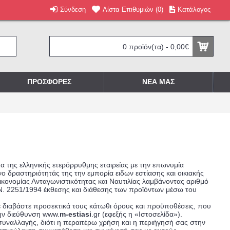
Σύνδεση
Λίστα Επιθυμιών (
0
)
Κατάλογος
0 προϊόν(τα) - 0,00€
ΠΡΟΣΦΟΡΈΣ
ΝΕΑ ΜΑΣ
ημα της ελληνικής ετερόρρυθμης εταιρείας με την επωνυμία
ενο δραστηριότητάς της την εμπορία ειδων εστίασης και οικιακής
Οικονομίας Ανταγωνιστικότητας και Ναυτιλίας λαμβάνοντας αριθμό
. 2251/1994 έκθεσης και διάθεσης των προϊόντων μέσω του
με διαβάστε προσεκτικά τους κάτωθι όρους και προϋποθέσεις, που
την διεύθυνση www.
m-estiasi
.gr (εφεξής η «Ιστοσελίδα»).
συναλλαγής, διότι η περαιτέρω χρήση και η περιήγησή σας στην