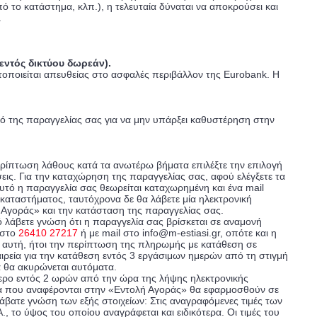
το κατάστημα, κλπ.), η τελευταία δύναται να αποκρούσει και
.
εντός δικτύου δωρεάν).
οποιείται απευθείας στο ασφαλές περιβάλλον της Eurobank. Η
μό της παραγγελίας σας για να μην υπάρξει καθυστέρηση στην
 περίπτωση λάθους κατά τα ανωτέρω βήματα επιλέξτε την επιλογή
εις. Για την καταχώρηση της παραγγελίας σας, αφού ελέγξετε τα
αυτό η παραγγελία σας θεωρείται καταχωρημένη και ένα mail
 καταστήματος, ταυτόχρονα δε θα λάβετε μία ηλεκτρονική
 Αγοράς» και την κατάσταση της παραγγελίας σας.
 λάβετε γνώση ότι η παραγγελία σας βρίσκεται σε αναμονή
 στο
26410 27217
ή με mail στο
info@m-estiasi.gr
, οπότε και η
η αυτή, ήτοι την περίπτωση της πληρωμής με κατάθεση σε
αιρεία για την κατάθεση εντός 3 εργάσιμων ημερών από τη στιγμή
α θα ακυρώνεται αυτόματα.
τερο εντός 2 ωρών από την ώρα της λήψης ηλεκτρονικής
εία που αναφέρονται στην «Εντολή Αγοράς» θα εφαρμοσθούν σε
βατε γνώση των εξής στοιχείων: Στις αναγραφόμενες τιμές των
το ύψος του οποίου αναγράφεται και ειδικότερα. Οι τιμές του