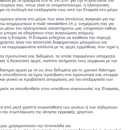
ωνα με τα οριζόμενα στο Ν. 2472/97 για την «Προστασία του
ιχείων σας, όπως είναι το ονοματεπώνυμο, η ηλεκτρονική
ια τη συλλογή και επεξεργασία τους από την Εταιρεία στο μέτρο
ένων γίνεται στο μέτρο που είναι απολύτως αναγκαίο για την
ω ενημερωτικών e-mail/ newsletters (π.χ. ενημέρωση σας για
νων μέσω του ηλεκτρονικού καταστήματος μας υπηρεσιών καθώς
που μπορεί να οδηγήσουν στην αναγνώριση ατόμων).
η Εταιρεία. Η Εταιρεία ενδέχεται να αναθέσει την παροχή
 χρήστες ή/και την αποστολή διαφημιστικών μηνυμάτων και
 να συμμορφώνεται απόλυτα με τις αρχές εχεμύθειας που τηρεί η
ει τα προσωπικά σας δεδομένα, τα οποία παραμένουν απόρρητα.
ικές ή διοικητικές αρχές, κατόπιν αιτήματός τους σύμφωνα με την
ατηρεί αρχείο με τα ως άνω δεδομένα για το χρονικό διάστημα
τε οποτεδήποτε να έχετε πρόσβαση στα προσωπικά σας στοιχεία
αι γενικά να προβάλλετε αντιρρήσεις για την επεξεργασία των
ίτε να απευθυνθείτε στον υπεύθυνο επικοινωνίας της Εταιρείας,
μετά από ρητή γραπτή συγκατάθεση των γονέων ή των κηδεμόνων
ατά την συμπλήρωση της αίτησης εγγραφής χρηστών.
ην χρησιμοποιούν την Ιστοσελίδα για: