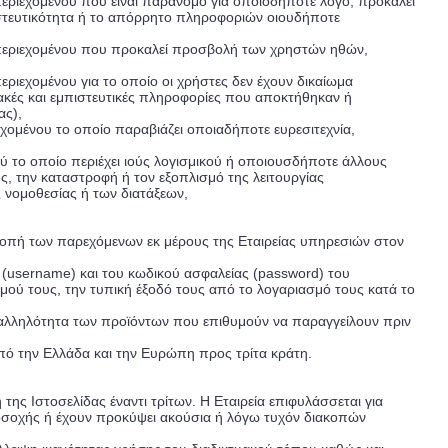
εριεχομένου που είναι παράνομο για οποιοδήποτε λόγο, προκαλεί
ιστευτικότητα ή το απόρρητο πληροφοριών οιουδήποτε
 περιεχομένου που προκαλεί προσβολή των χρηστών ηθών,
ριεχομένου για το οποίο οι χρήστες δεν έχουν δικαίωμα
ακές και εμπιστευτικές πληροφορίες που αποκτήθηκαν ή
ας),
ομένου το οποίο παραβιάζει οποιαδήποτε ευρεσιτεχνία,
 το οποίο περιέχει ιούς λογισμικού ή οποιουσδήποτε άλλους
, την καταστροφή ή τον εξοπλισμό της λειτουργίας
 νομοθεσίας ή των διατάξεων,
κοπή των παρεχόμενων εκ μέρους της Εταιρείας υπηρεσιών στον
υ (username) και του κωδικού ασφαλείας (password) του
σμού τους, την τυπική έξοδό τους από το λογαριασμό τους κατά το
αταλληλότητα των προϊόντων που επιθυμούν να παραγγείλουν πριν
ό την Ελλάδα και την Ευρώπη προς τρίτα κράτη.
της Ιστοσελίδας έναντι τρίτων. Η Εταιρεία επιφυλάσσεται για
ροσοχής ή έχουν προκύψει ακούσια ή λόγω τυχόν διακοπών