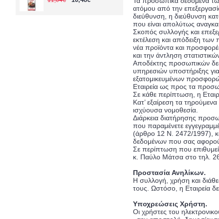
11,04€
Τα προσωπικά δεδομένα των
ατόμου από την επεξεργασί
διεύθυνση, η διεύθυνση κατ
που είναι απολύτως αναγκα
Σκοπός συλλογής και επεξε
εκτέλεση και απόδειξη των
νέα προϊόντα και προσφορέ
και την άντληση στατιστικ
Αποδέκτης προσωπικών δεδο
υπηρεσιών υποστήριξης για 
εξατομικευμένων προσφορών,
Εταιρεία ως προς τα προσ
Σε κάθε περίπτωση, η Εται
Κατ’ εξαίρεση τα τηρούμενα 
ισχύουσα νομοθεσία.
Διάρκεια διατήρησης προσωπ
που παραμένετε εγγεγραμμέ
(άρθρο 12 Ν. 2472/1997), κ
δεδομένων που σας αφορού
Σε περίπτωση που επιθυμεί
κ. Παύλο Μάτσα στο τηλ.
2
Προστασία Ανηλίκων.
Η συλλογή, χρήση και διάθ
τους. Ωστόσο, η Εταιρεία 
Υποχρεώσεις Χρήστη.
Οι χρήστες του ηλεκτρονικ