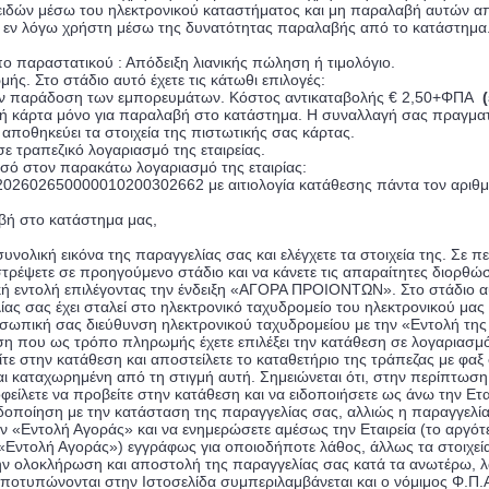
ειδών μέσω του ηλεκτρονικού καταστήματος και μη παραλαβή αυτών από 
υ εν λόγω χρήστη μέσω της δυνατότητας παραλαβής από το κατάστημα
ύπο παραστατικού : Απόδειξη λιανικής πώληση ή τιμολόγιο.
ής. Στο στάδιο αυτό έχετε τις κάτωθι επιλογές:
την παράδοση των εμπορευμάτων. Κόστος αντικαταβολής € 2,50+ΦΠΑ
(
κή κάρτα μόνο για παραλαβή στο κατάστημα. Η συναλλαγή σας πραγματ
εν αποθηκεύει τα στοιχεία της πιστωτικής σας κάρτας.
ε τραπεζικό λογαριασμό της εταιρείας.
οσό στον παρακάτω λογαριασμό της εταιρίας:
02602650000010200302662
με αιτιολογία κατάθεσης πάντα τον αριθ
βή στο κατάστημα μας,
 συνολική εικόνα της παραγγελίας σας και ελέγχετε τα στοιχεία της. Σε
ρέψετε σε προηγούμενο στάδιο και να κάνετε τις απαραίτητες διορθώσ
ελική εντολή επιλέγοντας την ένδειξη «ΑΓΟΡΑ ΠΡΟΙΟΝΤΩΝ». Στο στάδιο 
ας σας έχει σταλεί στο ηλεκτρονικό ταχυδρομείο του ηλεκτρονικού μας
οσωπική σας διεύθυνση ηλεκτρονικού ταχυδρομείου με την «Εντολή της
ση που ως τρόπο πληρωμής έχετε επιλέξει την κατάθεση σε λογαριασμό
τε στην κατάθεση και αποστείλετε το καταθετήριο της τράπεζας με φαξ
αι καταχωρημένη από τη στιγμή αυτή. Σημειώνεται ότι, στην περίπτωσ
οφείλετε να προβείτε στην κατάθεση και να ειδοποιήσετε ως άνω την Ετ
ιδοποίηση με την κατάσταση της παραγγελίας σας, αλλιώς η παραγγελί
ην «Εντολή Αγοράς» και να ενημερώσετε αμέσως την Εταιρεία (το αργό
η «Εντολή Αγοράς») εγγράφως για οποιοδήποτε λάθος, άλλως τα στοιχ
ην ολοκλήρωση και αποστολή της παραγγελίας σας κατά τα ανωτέρω, λά
τυπώνονται στην Ιστοσελίδα συμπεριλαμβάνεται και ο νόμιμος Φ.Π.Α., 