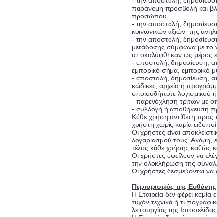
- την αποστολή, δημοσίευσ
παράνομη προσβολή και βλά
προσώπου,
- την αποστολή, δημοσίευσ
κοινωνικών αξιών, της ανηλι
- την αποστολή, δημοσίευσ
μετάδοσης σύμφωνα με το ν
αποκαλύφθηκαν ως μέρος ερ
- αποστολή, δημοσίευση, α
εμπορικό σήμα, εμπορικό μυ
- αποστολή, δημοσίευση, α
κώδικες, αρχεία ή προγράμ
οποιουδήποτε λογισμικού ή
- παρενόχληση τρίτων με ο
- συλλογή ή αποθήκευση π
Κάθε χρήση αντίθετη προς 
χρήστη χωρίς καμία ειδοποί
Οι χρήστες είναι αποκλειστ
λογαριασμού τους. Ακόμη, ε
τέλος κάθε χρήσης καθώς κα
Οι χρήστες οφείλουν να ελέ
την ολοκλήρωση της συναλ
Οι χρήστες δεσμεύονται να
Περιορισμός της Ευθύνης 
Η Εταιρεία δεν φέρει καμία
τυχόν τεχνικά ή τυπογραφι
λειτουργίας της Ιστοσελίδα