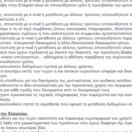
η, αποστολή με e-mail ή μετάδοση με άλλους τρόπους οποιουδήποτε π
βη στην Εταιρεία ή/και σε οποιονδήποτε τρίτο ή προσβάλλει την εμπ
η, αποστολή με e-mail ή μετάδοση με άλλους τρόπους οποιουδήποτε
κότητας κ.λπ.,
η, αποστολή με e-mail ή μετάδοση με άλλους τρόπους οποιουδήποτε πε
όμο ή τις εν ισχύ συμβάσεις (όπως εσωτερικές πληροφορίες, ιδιοκτησι
γασιακών σχέσεων ή που καλύπτονται σε συμφωνίες εμπιστευτικότητ
ποστολή με e-mail ή μετάδοση με άλλους τρόπους οποιουδήποτε περιεχ
στικό, πνευματικά δικαιώματα ή άλλα ιδιοκτησιακά δικαιώματα τρίτων,
ποστολή με e-mail ή μετάδοση με άλλους τρόπους οποιουδήποτε υλικού
ματα που έχουν σχεδιαστεί με σκοπό την διακοπή, την πρόκληση βλάβης
 υλικού υπολογιστών, - ηθελημένη ή αθέλητη παράβαση της ισχύουσας
ποιοδήποτε τρόπο,
ροσωπικών δεδομένων σχετικά με άλλους χρήστες.
τα ανωτέρω εκτός των τυχών ή και αστικών κυρώσεων επιφέρει και δια
ηση.
ικά υπεύθυνοι για την διατήρηση της μυστικότητας του κωδικού εισόδο
υθύνονται οι ίδιοι αποκλειστικά για την προσεκτική χρήση του λογαρια
ι για κάθε πράξη που διενεργείται από το λογαριασμό τους.
γχουν προσεκτικά τις τεχνικές πληροφορίες που παρέχονται και την κ
λαγής.
 ακολουθούν πιστά τη νομοθεσία που αφορά τη μετάδοση δεδομένων απ
της Εταιρείας.
 ευθύνη για την τυχόν κακόπιστη και παράνομη συμπεριφορά του χρήστη 
κά λάθη στα χαρακτηριστικά των προϊόντων που έχουν διαφύγει της π
ς εκ λόγων ανωτέρας βίας.