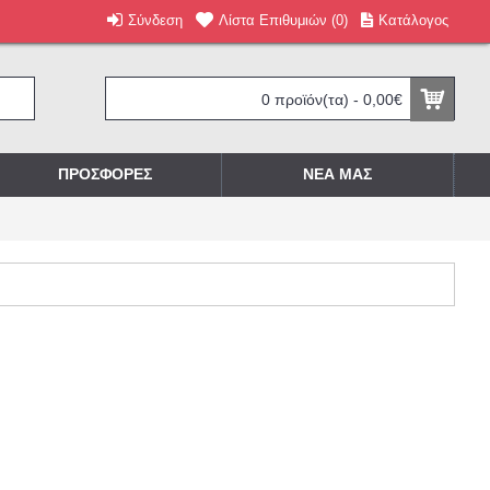
Σύνδεση
Λίστα Επιθυμιών (
0
)
Κατάλογος
0 προϊόν(τα) - 0,00€
ΠΡΟΣΦΟΡΈΣ
ΝΕΑ ΜΑΣ