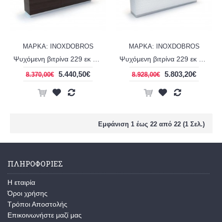
ΜΑΡΚΑ: INOXDOBROS
ΜΑΡΚΑ: INOXDOBROS
Ψυχόμενη βιτρίνα 229 εκ σειρά Corian display panini INOXDOBROS PSM22975CE
Ψυχόμενη βιτρίνα 229 εκ σειρά Corian line display extra clear INOXDOBROS PSM22985CE
5.440,50€
5.803,20€
8.370,00€
8.928,00€
Εμφάνιση 1 έως 22 από 22 (1 Σελ.)
ΠΛΗΡΟΦΟΡΙΕΣ
H εταιρία
Όροι χρήσης
Τρόποι Αποστολής
Επικοινωνήστε μαζί μας