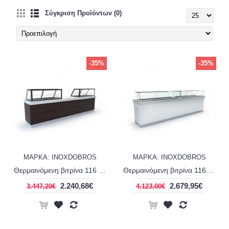
Σύγκριση Προϊόντων (0)
-35%
-35%
ΜΑΡΚΑ: INOXDOBROS
ΜΑΡΚΑ: INOXDOBROS
Θερμαινόμενη βιτρίνα 116 εκ σειρά Corian display panini INOXDOBROS PSM11670CE
Θερμαινόμενη βιτρίνα 116εκ σειρά Corian line display extra clear INOXDOBROS PSM11680CE
2.240,68€
2.679,95€
3.447,20€
4.123,00€