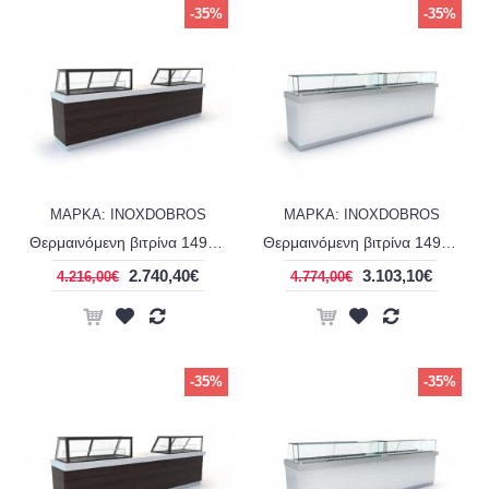
-35%
-35%
ΜΑΡΚΑ: INOXDOBROS
ΜΑΡΚΑ: INOXDOBROS
Θερμαινόμενη βιτρίνα 149 εκ σειρά Corian display panini INOXDOBROS PSM14970CE
Θερμαινόμενη βιτρίνα 149 εκ σειρά Corian line display extra clear INOXDOBROS PSM14980CE
2.740,40€
3.103,10€
4.216,00€
4.774,00€
-35%
-35%