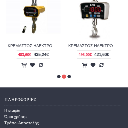
ΚΡΕΜΑΣΤΟΣ ΗΛΕΚΤΡΟΝΙΚΟΣ ΖΥΓΟΣ 3000kg-1000g VECTOR OCS-SL
ΚΡΕΜΑΣΤΟΣ ΗΛΕΚΤΡΟΝΙΚΟΣ ΖΥΓΟΣ CAS IE-1700-01
435,24€
421,60€
483,60€
496,00€
ΠΛΗΡΟΦΟΡΙΕΣ
H εταιρία
Όροι χρήσης
Τρόποι Αποστολής