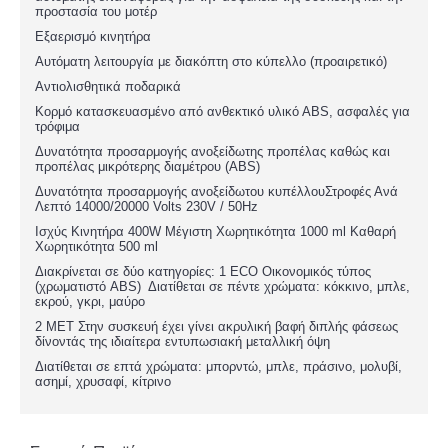
προστασία του μοτέρ
Εξαερισμό κινητήρα
Αυτόματη λειτουργία με διακόπτη στο κύπελλο (προαιρετικό)
Αντιολισθητικά ποδαρικά
Κορμό κατασκευασμένο από ανθεκτικό υλικό ΑBS, ασφαλές για
τρόφιμα
Δυνατότητα προσαρμογής ανοξείδωτης προπέλας καθώς και
προπέλας μικρότερης διαμέτρου (ABS)
Δυνατότητα προσαρμογής ανοξείδωτου κυπέλλουΣτροφές Ανά
Λεπτό 14000/20000 Volts 230V / 50Hz
Ισχύς Κινητήρα 400W Μέγιστη Χωρητικότητα 1000 ml Καθαρή
Χωρητικότητα 500 ml
Διακρίνεται σε δύο κατηγορίες: 1 ECO Οικονομικός τύπος
(χρωματιστό ABS) Διατίθεται σε πέντε χρώματα: κόκκινο, μπλε,
εκρού, γκρι, μαύρο
2 ΜΕΤ Στην συσκευή έχει γίνει ακρυλική βαφή διπλής φάσεως
δίνοντάς της ιδιαίτερα εντυπωσιακή μεταλλική όψη
Διατίθεται σε επτά χρώματα: μπορντώ, μπλε, πράσινο, μολυβί,
ασημί, χρυσαφί, κίτρινο