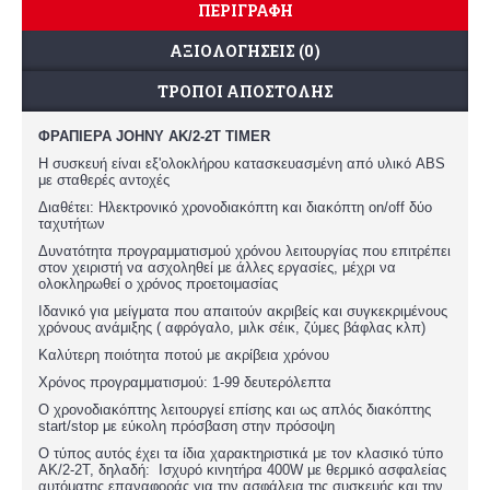
ΠΕΡΙΓΡΑΦΉ
ΑΞΙΟΛΟΓΉΣΕΙΣ (0)
ΤΡΌΠΟΙ ΑΠΟΣΤΟΛΉΣ
ΦΡΑΠΙΕΡΑ JOHNY ΑΚ/2-2Τ TIMER
Η συσκευή είναι εξ'ολοκλήρου κατασκευασμένη από υλικό ABS
με σταθερές αντοχές
Διαθέτει: Ηλεκτρονικό χρονοδιακόπτη και διακόπτη on/off δύο
ταχυτήτων
Δυνατότητα προγραμματισμού χρόνου λειτουργίας που επιτρέπει
στον χειριστή να ασχοληθεί με άλλες εργασίες, μέχρι να
ολοκληρωθεί ο χρόνος προετοιμασίας
Ιδανικό για μείγματα που απαιτούν ακριβείς και συγκεκριμένους
χρόνους ανάμιξης ( αφρόγαλο, μιλκ σέικ, ζύμες βάφλας κλπ)
Καλύτερη ποιότητα ποτού με ακρίβεια χρόνου
Χρόνος προγραμματισμού: 1-99 δευτερόλεπτα
Ο χρονοδιακόπτης λειτουργεί επίσης και ως απλός διακόπτης
start/stop με εύκολη πρόσβαση στην πρόσοψη
Ο τύπος αυτός έχει τα ίδια χαρακτηριστικά με τον κλασικό τύπο
AK/2-2T, δηλαδή: Ισχυρό κινητήρα 400W με θερμικό ασφαλείας
αυτόματης επαναφοράς για την ασφάλεια της συσκευής και την