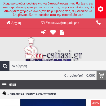
Χρησιμοποιούμε cookies για να διασφαλίσουμε πως θα έχετε την
καλύτερη δυνατή εμπειρία ως επισκέπτης στην ιστοσελίδα μας. Αν
συνεχίσετε χωρίς να αλλάξετε τις ρυθμίσεις σας, συμφωνείτε να
λαμβάνετε όλα τα cookies από την ιστοσελίδα μας.
Αρχική
Επικοινωνήστε μαζί μας
0 προϊόν(τα) - 0,00€
MENU
ΦΡΑΠΙΕΡΑ JOHNY ΑΚ/2-2Τ TIMER
-10%