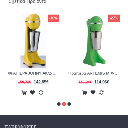
Σχετικά Προϊόντα
-10%
-27%
ΦΡΑΠΙΕΡΑ JOHNY ΑΚ/2-2Τ PR
Φραπιέρα ARTEMIS MIX-2010 ECONOMY
85€
114,06€
131,25€
156,24€
179,80€
ΠΛΗΡΟΦΟΡΙΕΣ